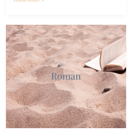
Meine
Reise
zum
Debütroman