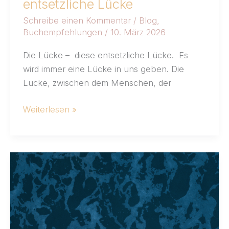
entsetzliche Lücke
Schreibe einen Kommentar
/
Blog
,
Buchempfehlungen
/
10. März 2026
Die Lücke – diese entsetzliche Lücke. Es
wird immer eine Lücke in uns geben. Die
Lücke, zwischen dem Menschen, der
Weiterlesen »
Zwischen
den
Zeilen