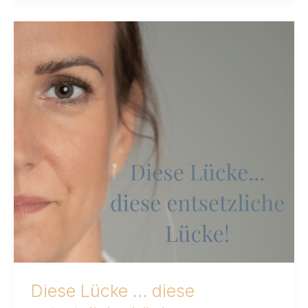
Diese
Lücke
…
diese
entsetzliche
Lücke
Diese Lücke … diese