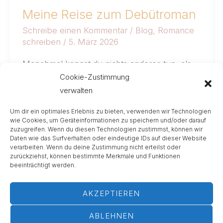
Meine Reise zum Debütroman
Schreibe einen Kommentar
/
Blog
,
Romance
schreiben
/
5. März 2026
Manchmal kannst du nichts anderes tun, als
Cookie-Zustimmung
dich dem Prozess hinzugeben. Vielleicht mein
verwalten
größtes Learning aus den letzten vier
Monaten
Um dir ein optimales Erlebnis zu bieten, verwenden wir Technologien
wie Cookies, um Geräteinformationen zu speichern und/oder darauf
Weiterlesen »
zuzugreifen. Wenn du diesen Technologien zustimmst, können wir
Daten wie das Surfverhalten oder eindeutige IDs auf dieser Website
verarbeiten. Wenn du deine Zustimmung nicht erteilst oder
zurückziehst, können bestimmte Merkmale und Funktionen
beeinträchtigt werden.
AKZEPTIEREN
ABLEHNEN