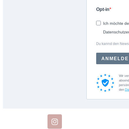
Opt-in
Ich möchte de
Datenschutzer
Du kannst den Newsle
ANMELDE
Wir ve
absend
persön
den
Da
I
n