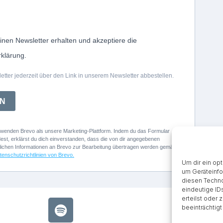
inen Newsletter erhalten und akzeptiere die
klärung.
tter jederzeit über den Link in unserem Newsletter abbestellen.
N
rwenden Brevo als unsere Marketing-Plattform. Indem du das Formular
est, erklärst du dich einverstanden, dass die von dir angegebenen
lichen Informationen an Brevo zur Bearbeitung übertragen werden gemäß
tenschutzrichtlinien von Brevo.
Um dir ein op
um Geräteinfo
diesen Techno
eindeutige ID
erteilst oder
S
beeinträchtig
p